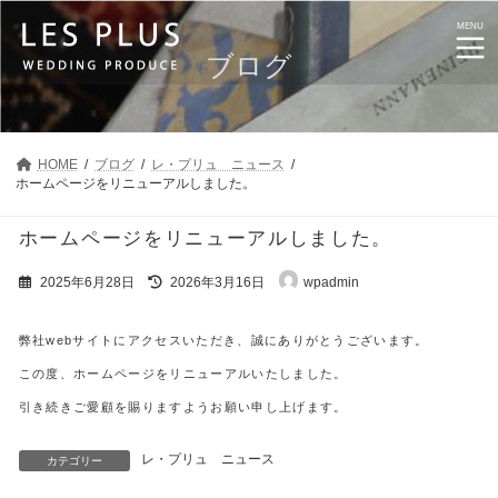
コ
ナ
ン
ビ
MENU
テ
ゲ
ブログ
ン
ー
ツ
シ
へ
ョ
ス
ン
キ
に
HOME
ブログ
レ・プリュ ニュース
ッ
移
ホームページをリニューアルしました。
プ
動
ホームページをリニューアルしました。
最
2025年6月28日
2026年3月16日
wpadmin
終
更
新
弊社webサイトにアクセスいただき、誠にありがとうございます。
日
時
この度、ホームページをリニューアルいたしました。
:
引き続きご愛顧を賜りますようお願い申し上げます。
レ・プリュ ニュース
カテゴリー
レ・プリュ ウエディングレポート