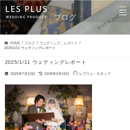
コ
ナ
ン
ビ
MENU
テ
ゲ
ブログ
ン
ー
ツ
シ
へ
ョ
ス
ン
キ
に
HOME
ブログ
ウェディング・レポート
ッ
移
2025/1/11 ウェディングレポート
プ
動
2025/1/11 ウェディングレポート
最
2025年7月13日
2026年3月16日
レプリュ・スタッフ
終
更
新
日
時
: