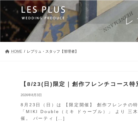
コ
ナ
ン
ビ
テ
ゲ
レ
ン
ー
ツ
シ
へ
ョ
ス
ン
キ
に
HOME
レプリュ・スタッフ【管理者】
ッ
移
プ
動
【8/23(日)限定｜創作フレンチコース
2026年8月3日
8月23日（日）は 【限定開催】 創作フレンチの
「MIKI Double（ミキ ドゥーブル）」 よ
催。 パーティ […]