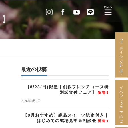
MENU
者】
ウェディングレポート
最近の投稿
イベント・フェアのご予約
【8/23(日)限定｜創作フレンチコース特
別試食付フェア】
新着!!
2026年8月3日
【8月おすすめ】絶品スイーツ試食付き｜
はじめての式場見学＆相談会
新着!!